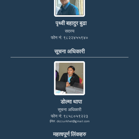
पृथ्वी बहादुर बुढा
सदस्य
फोन नं: ९८२२४५५९४०
सूचना अधिकारी
डोल्मा थापा
सूचना अधिकारी
फोन नं: ९८५८०५९२२३
ईमेल: dccsurkhet@gmail.com
महत्वपूर्ण लिंकहरु