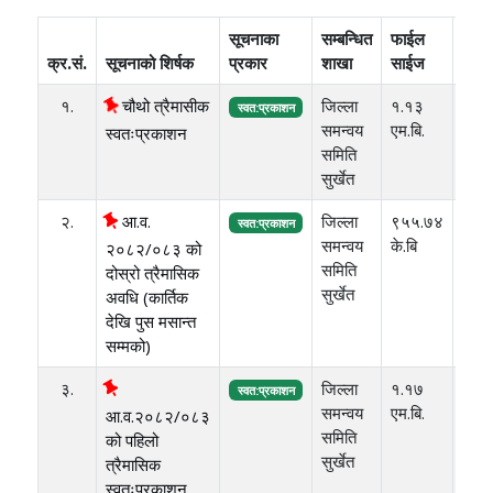
सूचनाका
सम्बन्धित
फाईल
क्र.सं.
सूचनाको शिर्षक
प्रकार
शाखा
साईज
प्रक
१.
चौथो त्रैमासीक
जिल्ला
१.१३
२०८
स्वत:प्रकाशन
समन्वय
एम.बि.
स्वतःप्रकाशन
समिति
सुर्खेत
२.
आ.व.
जिल्ला
९५५.७४
२०८
स्वत:प्रकाशन
समन्वय
के.बि
२०८२/०८३ को
समिति
दोस्रो त्रैमासिक
सुर्खेत
अवधि (कार्तिक
देखि पुस मसान्त
सम्मको)
३.
जिल्ला
१.१७
२०८
स्वत:प्रकाशन
समन्वय
एम.बि.
आ.व.२०८२/०८३
समिति
को पहिलो
सुर्खेत
त्रैमासिक
स्वतःप्रकाशन