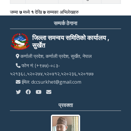
जम्मा
७
मध्ये
१
देखि
७
सम्मका अभिलेखहरु
सम्पर्क ठेगाना
जिल्ला समन्वय समितिको कार्यालय ,
सुर्खेत
कर्णाली प्रदेश, कर्णाली प्रदेश, सुर्खेत, नेपाल
फोन नं: (+९७७)-०८३-
५२१३६८,५२०२७४,५२०४१२,५२०२३६,५२०१७७
ईमेल: dccsurkhet@gmail.com
प्रवक्ता