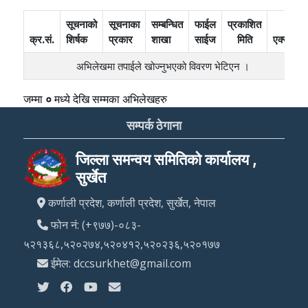
सूचनाको
सूचनाका
सम्बन्धित
फाईल
प्रकाशित
क्र.सं.
शिर्षक
प्रकार
शाखा
साईज
मिति
एक्सन
अभिलेखमा तपाईले खोज्‍नुभएको विवरण भेटिएन ।
जम्मा
०
मध्ये
देखि
सम्मका अभिलेखहरु
सम्पर्क ठेगाना
जिल्ला समन्वय समितिको कार्यालय ,
सुर्खेत
कर्णाली प्रदेश, कर्णाली प्रदेश, सुर्खेत, नेपाल
फोन नं: (+९७७)-०८३-
५२१३६८,५२०२७४,५२०४१२,५२०२३६,५२०१७७
ईमेल: dccsurkhet@gmail.com