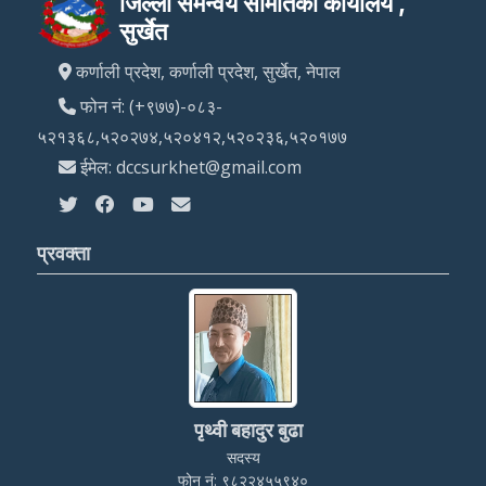
जिल्ला समन्वय समितिको कार्यालय ,
सुर्खेत
कर्णाली प्रदेश, कर्णाली प्रदेश, सुर्खेत, नेपाल
फोन नं: (+९७७)-०८३-
५२१३६८,५२०२७४,५२०४१२,५२०२३६,५२०१७७
ईमेल: dccsurkhet@gmail.com
प्रवक्ता
पृथ्वी बहादुर बुढा
सदस्य
फोन नं: ९८२२४५५९४०