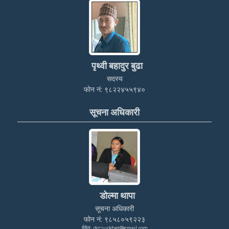
पृथ्वी बहादुर बुढा
सदस्य
फोन नं: ९८२२४५५९४०
सूचना अधिकारी
डोल्मा थापा
सूचना अधिकारी
फोन नं: ९८५८०५९२२३
ईमेल: dccsurkhet@gmail.com