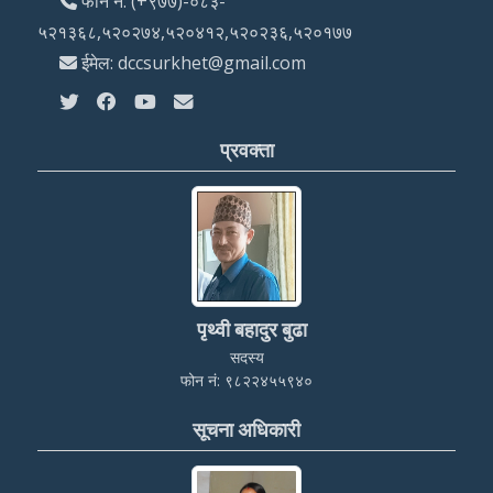
फोन नं: (+९७७)-०८३-
५२१३६८,५२०२७४,५२०४१२,५२०२३६,५२०१७७
ईमेल: dccsurkhet@gmail.com
प्रवक्ता
पृथ्वी बहादुर बुढा
सदस्य
फोन नं: ९८२२४५५९४०
सूचना अधिकारी