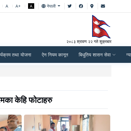
A
A+
A
नेपाली
२०८३ श्रावण २२ गते शुक्रबार
र्यक्रम तथा योजना
ऐन नियम कानून
बिधुतिय शासन सेवा
ग्य
चौथो त्रैमासीक स्वतःप्रका
रमका केहि फोटाहरु