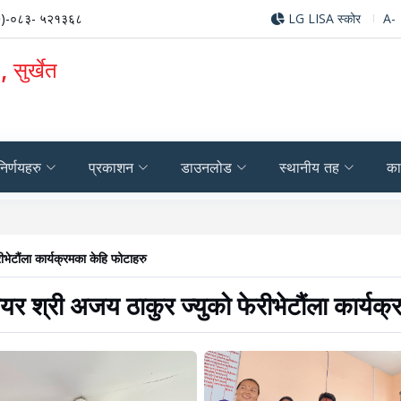
)-०८३- ५२१३६८
LG LISA स्कोर
A-
 सुर्खेत
निर्णयहरु
प्रकाशन
डाउनलोड
स्थानीय तह
का
ेटौंला कार्यक्रमका केहि फोटाहरु
 श्री अजय ठाकुर ज्युको फेरीभेटौंला कार्यक्